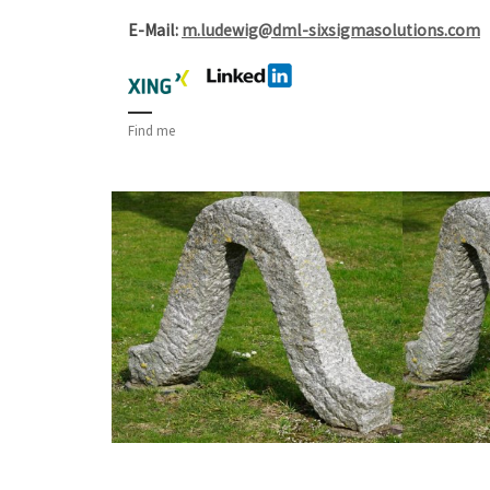
E-Mail:
m.ludewig@dml-sixsigmasolutions.com
Find me