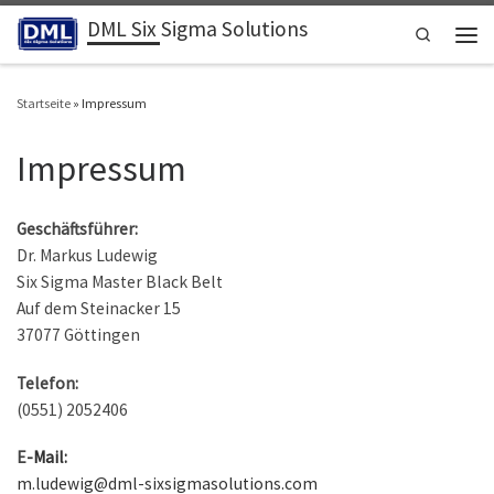
DML Six Sigma Solutions
Zum Inhalt springen
Search
Men
Startseite
»
Impressum
Impressum
Geschäftsführer:
Dr. Markus Ludewig
Six Sigma Master Black Belt
Auf dem Steinacker 15
37077 Göttingen
Telefon:
(0551) 2052406
E
-Mail:
m.ludewig@dml-sixsigmasolutions.com